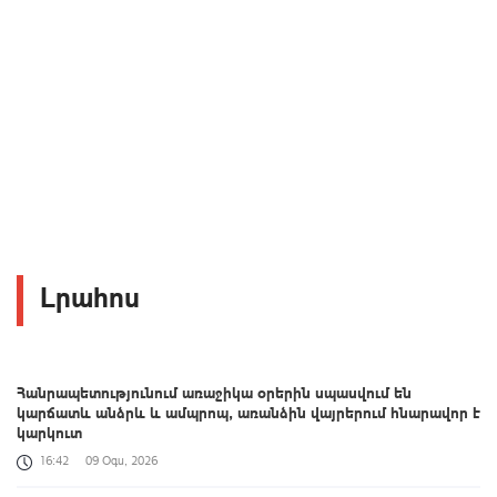
Լրահոս
Հանրապետությունում առաջիկա օրերին սպասվում են
կարճատև անձրև և ամպրոպ, առանձին վայրերում հնարավոր է
կարկուտ
16:42
09 Օգս, 2026