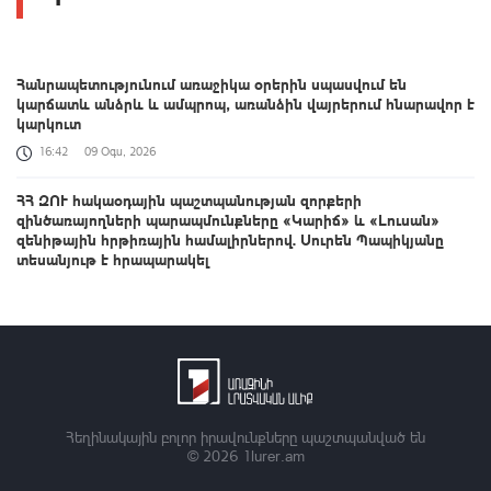
Հանրապետությունում առաջիկա օրերին սպասվում են
կարճատև անձրև և ամպրոպ, առանձին վայրերում հնարավոր է
կարկուտ
16:42
09 Օգս, 2026
ՀՀ ԶՈՒ հակաօդային պաշտպանության զորքերի
զինծառայողների պարապմունքները «Կարիճ» և «Լուսան»
զենիթային հրթիռային համալիրներով. Սուրեն Պապիկյանը
տեսանյութ է հրապարակել
16:06
09 Օգս, 2026
Վաղվանից բավական երկար ժամանակով հրաժեշտ կտանք
+35°C-ից բարձր ջերմաստիճաններին. Լևոն Ազիզյան
15:27
09 Օգս, 2026
Հրդեհ Սոլակ բնակավայրում․ կանխվել է հրդեհի տարածումը
Հեղինակային բոլոր իրավունքները պաշտպանված են
© 2026
1lurer.am
15:04
09 Օգս, 2026