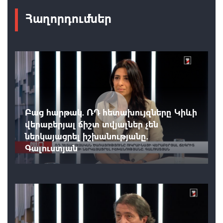
Հաղորդումներ
Բաց հարթակ. ՌԴ հետախույզները Կիևի
վերաբերյալ ճիշտ տվյալներ չեն
ներկայացրել իշխանությանը.
Գալուստյան