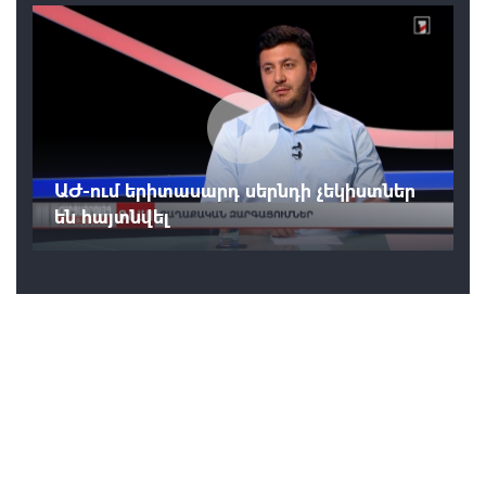
ԱԺ-ում երիտասարդ սերնդի չեկիստներ
են հայտնվել