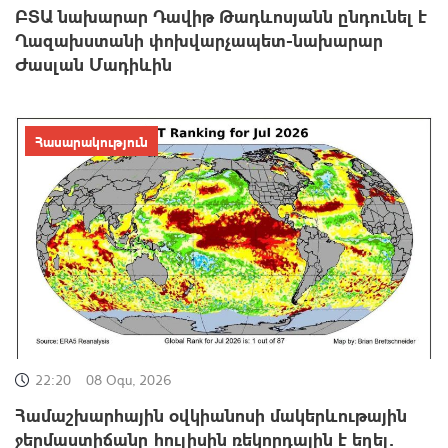
ԲՏԱ նախարար Դավիթ Թադևոսյանն ընդունել է
Ղազախստանի փոխվարչապետ-նախարար
Ժասլան Մադիևին
Հասարակություն
22:20
08 Օգս, 2026
Համաշխարհային օվկիանոսի մակերևութային
ջերմաստիճանը հուլիսին ռեկորդային է եղել․