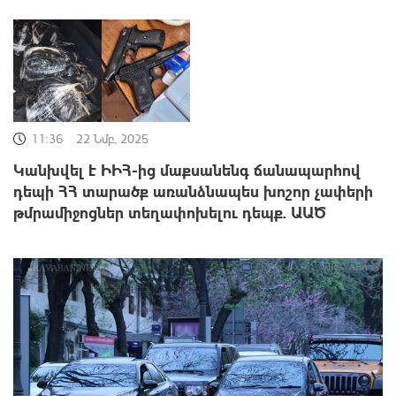
11:36
22 Նմբ, 2025
Կանխվել է ԻԻՀ-ից մաքսանենգ ճանապարհով
դեպի ՀՀ տարածք առանձնապես խոշոր չափերի
թմրամիջոցներ տեղափոխելու դեպք. ԱԱԾ