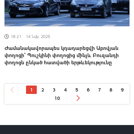
18:21
14 Նմբ, 2025
Ժամանակավորապես կդադարեցվի Աբովյան
փողոցի՝ Պուշկինի փողոցից մինչև Բուզանդի
փողոցն ընկած հատվածի երթևեկությունը
1
2
3
4
5
6
7
8
9
10