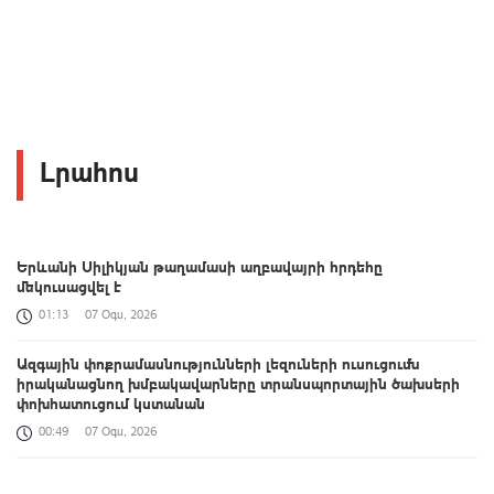
Լրահոս
Երևանի Սիլիկյան թաղամասի աղբավայրի հրդեհը
մեկուսացվել է
01:13
07 Օգս, 2026
Ազգային փոքրամասնությունների լեզուների ուսուցումն
իրականացնող խմբակավարները տրանսպորտային ծախսերի
փոխհատուցում կստանան
00:49
07 Օգս, 2026
«Զվարթնոց»-ի հին մասնաշենքը Երևանի պատմության և