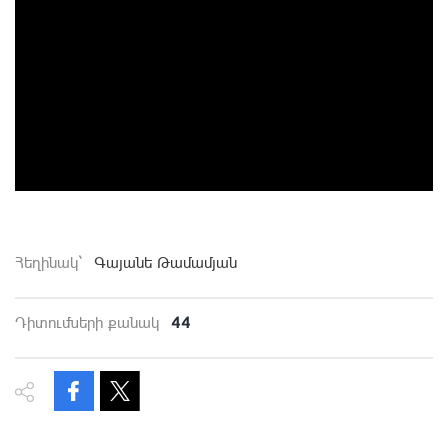
Հեղինակ`
Գայանե Թամամյան
44
Դիտումների քանակ