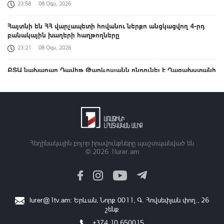
23:58
08 Օգս, 2026
Հայտնի են ՀՀ վարչապետի հովանու ներքո անցկացվող 4-րդ
բանակային խաղերի հաղթողները
23:21
08 Օգս, 2026
ԲՏԱ նախարար Դավիթ Թադևոսյանն ընդունել է Ղազախստանի
փոխվարչապետ-նախարար Ժասլան Մադիևին
22:54
08 Օգս, 2026
Համաշխարհային օվկիանոսի մակերևութային ջերմաստիճանը
հուլիսին ռեկորդային է եղել․ Լևոն Ազիզյան
22:20
08 Օգս, 2026
Հեղինակային բոլոր իրավունքները պաշտպանված են
© 2026
1lurer.am
1-ին փուլում 500 մլն դոլար, 2-րդում՝ ավելի քան 4 մլրդ դոլարի
ներդրում. Firebird AI գործարանի բացումը
21:51
08 Օգս, 2026
lurer@1tv.am
։ Երևան, Նորք 0011, Գ․ Հովսեփյան փող., 26
ՆԳՆ թիմը ռեկորդներ է սահմանել բանակային խաղերում
շենք
21:20
08 Օգս, 2026
+374 10 650015