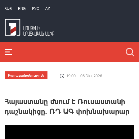
ՀԱՅ
ENG
РУС
AZ
Քաղաքականություն
19:00
06 Հնս, 2026
Հայաստանը մնում է Ռուսաստանի
դաշնակիցը. ՌԴ ԱԳ փոխնախարար