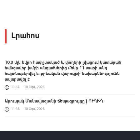
Լրահոս
10.9 մլն եվրո հափշտակած և փողերի լվացում կատարած
հանցավոր խմբի անդամներից մեկը 11 տարի անց
հայտնաբերվել է. քրեական վարույթի նախաքննությունն
ավարտվել է
11:37
10 Օգս, 2026
Արուսյակ Մանավազյանի ճեպազրույցը | ՈՒՂԻՂ
11:36
10 Օգս, 2026
ՔՊ-ն ունի որոշում՝ բավարար ձայնով կողմ քվեարկել Արամ
Վարդևանյանին ԱԺ նախագահի տեղակալի պաշտոնում
ընտրելու համար. Մանավազյան