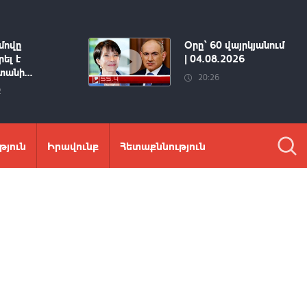
մովը
Օրը՝ 60 վայրկյանում
ել է
| 04.08.2026
անի...
20:26
2
թյուն
Իրավունք
Հետաքննություն