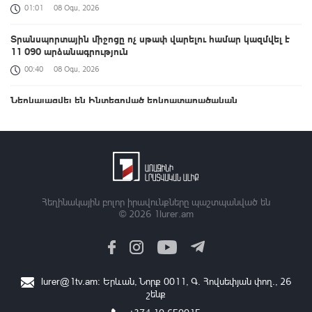
01:01
08 Օգս, 2026
Տրանսպորտային միջոցը ոչ սթափ վարելու համար կազմվել է
11 090 արձանագրություն
00:40
08 Օգս, 2026
Ներկայացվել են Ինտեգրված երկրատարածական
տեղեկատվության շրջանակի ներդրման ուղղությամբ ՀՀ-ում
իրականացված քայլերը
00:33
08 Օգս, 2026
ԱՄՆ Սենատը Ռուսաստանի դեմ լայնածավալ
պատժամիջոցների օրինագիծ է ընդունել
Հեղինակային բոլոր իրավունքները պաշտպանված են
00:21
08 Օգս, 2026
© 2026
1lurer.am
Աշխատանքը, որ միասին կատարում ենք, կյանքի հեռանկար և
միջավայր ձևավորելու մասին է․ պարգևատրումեր՝ Շինարարի
մասնագիտական օրվա առթիվ
23:42
07 Օգս, 2026
lurer@1tv.am
։ Երևան, Նորք 0011, Գ․ Հովսեփյան փող., 26
շենք
ՀՀ պատվիրակությունն աշխատանքային հանդիպում է ունեցել