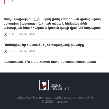
Քաղաքացիությունը չի կարող լինել «ներդրման դիմաց արագ
ստացվող ծառայություն», այն պետք է հիմնված լինի
պետության հետ իրական և կայուն կապի վրա. ՆԳ նախարար
21:54
06 Օգս, 2026
Դեմենցիա. եթե ստանձնել եք հարազատի խնամքը
21:42
06 Օգս, 2026
Հայաստանը 170.3 մլն եվրոյի վարկ կստանա տնտեսական
բարեփոխումների համար
21:26
06 Օգս, 2026
Ներդրումներ, նոր աշխատատեղեր և մաքսային արտոնություն․
կառավարության նոր որոշումը
21:14
06 Օգս, 2026
Հեղինակային բոլոր իրավունքները պաշտպանված են
© 2026
1lurer.am
Լուրեր 21:00 | Դասական օրինակ ցույց տվեցիք, թե ինչպես
կարելի է 3 րոպե խոսել ու ոչինչ չասել. բանավեճ ԱԺ-ում