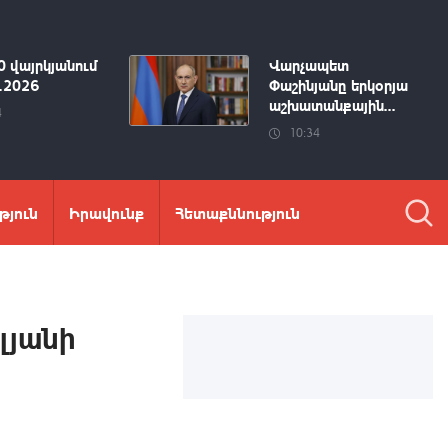
0 վայրկյանում
Վարչապետ
8.2026
Փաշինյանը երկօրյա
աշխատանքային...
4
10:34
թյուն
Իրավունք
Հետաքննություն
լյանի