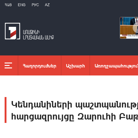
ՀԱՅ
ENG
РУС
AZ
Հաղորդումներ
Աշխարհ
Առողջապահությու
Կենդանիների պաշտպանությո
հարցազրույցը Զարուհի Բա