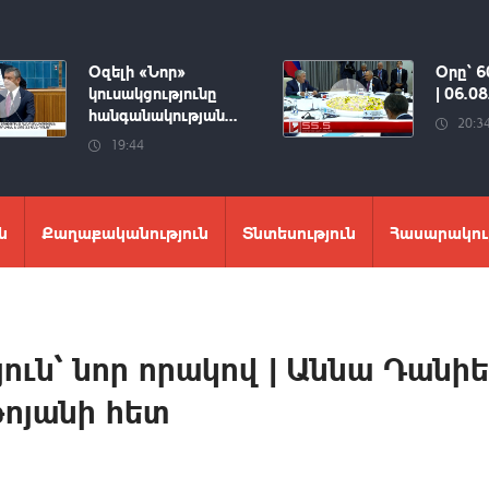
Օզելի «Նոր»
Օրը՝ 6
կուսակցությունը
| 06.0
հանգանակության...
20:3
19:44
ն
Քաղաքականություն
Տնտեսություն
Հասարակու
ւն՝ նոր որակով | Աննա Դանիե
թոյանի հետ