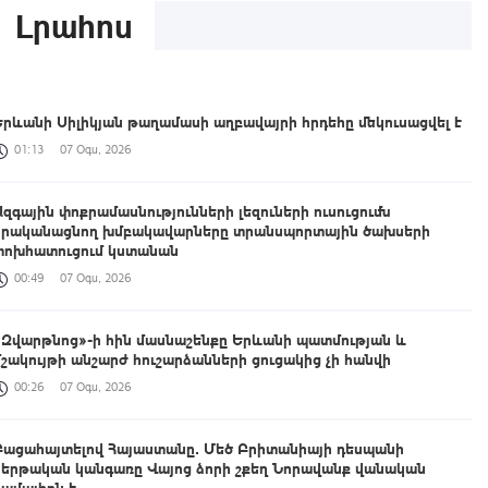
Լրահոս
Երևանի Սիլիկյան թաղամասի աղբավայրի հրդեհը մեկուսացվել է
01:13
07 Օգս, 2026
Ազգային փոքրամասնությունների լեզուների ուսուցումն
իրականացնող խմբակավարները տրանսպորտային ծախսերի
փոխհատուցում կստանան
00:49
07 Օգս, 2026
«Զվարթնոց»-ի հին մասնաշենքը Երևանի պատմության և
մշակույթի անշարժ հուշարձանների ցուցակից չի հանվի
00:26
07 Օգս, 2026
Բացահայտելով Հայաստանը․ Մեծ Բրիտանիայի դեսպանի
հերթական կանգառը Վայոց ձորի շքեղ Նորավանք վանական
համալիրն է