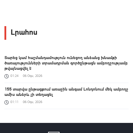
Լրահոս
Տարեց կամ հաշմանդամություն ունեցող անձանց խնամքի
ծառայությունների տրամադրման գործընթացն ամբողջությամբ
թվայնացվել է
01:24
06 Օգս, 2026
155 տարվա ընթացքում առաջին անգամ Լոնդոնում մեկ ամբողջ
ամիս անձրև չի տեղացել
01:11
06 Օգս, 2026
Հայաստանի և ALADI-ի անդամ պետությունների միջև
համագործակցության նոր ձևաչափ է ձևավորվում․ Օլմեդոն
00:38
06 Օգս, 2026