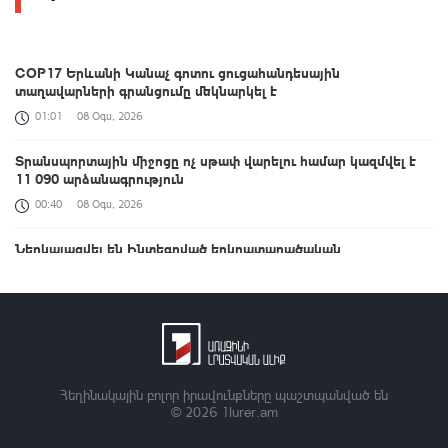
COP17 Երևանի Կանաչ գոտու ցուցահանդեսային
տաղավարների գրանցումը մեկնարկել է
01:01
08 Օգս, 2026
Տրանսպորտային միջոցը ոչ սթափ վարելու համար կազմվել է
11 090 արձանագրություն
00:40
08 Օգս, 2026
Ներկայացվել են Ինտեգրված երկրատարածական
տեղեկատվության շրջանակի ներդրման ուղղությամբ ՀՀ-ում
իրականացված քայլերը
00:33
08 Օգս, 2026
ԱՄՆ Սենատը Ռուսաստանի դեմ լայնածավալ
պատժամիջոցների օրինագիծ է ընդունել
Հեղինակային բոլոր իրավունքները պաշտպանված են
00:21
08 Օգս, 2026
© 2026
1lurer.am
Աշխատանքը, որ միասին կատարում ենք, կյանքի հեռանկար և