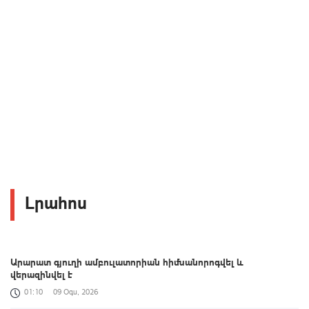
Լրահոս
Արարատ գյուղի ամբուլատորիան հիմնանորոգվել և
վերազինվել է
01:10
09 Օգս, 2026