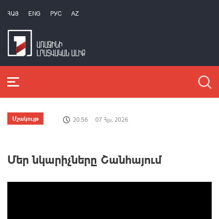
ՀԱՅ
ENG
РУС
AZ
Մշակույթ
20:56
07 Հլս, 2026
Մեր նկարիչները Շանհայում