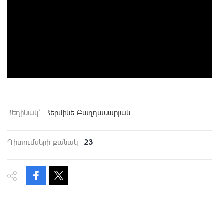
Հեղինակ`
Հերմինե Բաղդասարյան
23
Դիտումների քանակ