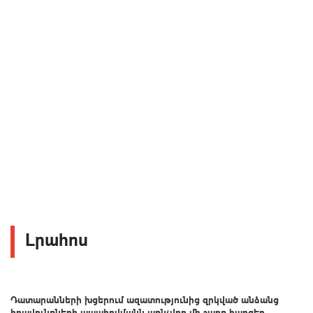
Լրահոս
Դատարանների խցերում ազատությունից զրկված անձանց
իրավունքների ապահովմանն առնչվող մի շարք հարցեր