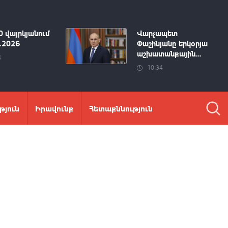
0 վայրկյանում
Վարչապետ
8.2026
Փաշինյանը երկօրյա
աշխատանքային...
4
10:34
թյուն
Իրավունք
Հետաքննություն