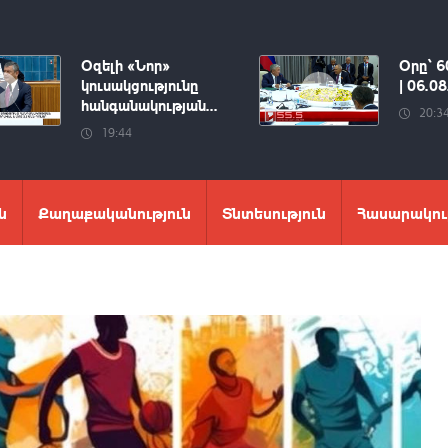
Օզելի «Նոր»
Օրը՝ 6
կուսակցությունը
| 06.0
հանգանակության...
20:3
19:44
ն
Քաղաքականություն
Տնտեսություն
Հասարակու