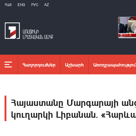
ՀԱՅ
ENG
РУС
AZ
Հաղորդումներ
Աշխարհ
Առողջապահությու
Հայաստանը Մարգարայի անց
կուղարկի Լիբանան. «Հարև