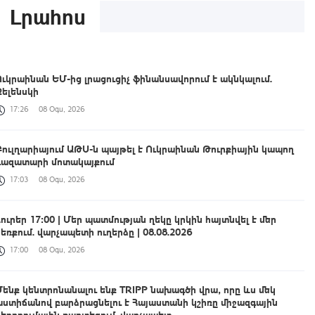
Լրահոս
Ուկրաինան ԵՄ-ից լրացուցիչ ֆինանսավորում է ակնկալում.
Զելենսկի
17:26
08 Օգս, 2026
Բուլղարիայում ԱԹՍ-ն պայթել է Ուկրաինան Թուրքիային կապող
գազատարի մոտակայքում
17:03
08 Օգս, 2026
Լուրեր 17:00 | Մեր պատմության ղեկը կրկին հայտնվել է մեր
ձեռքում. վարչապետի ուղերձը | 08.08.2026
17:00
08 Օգս, 2026
Մենք կենտրոնանալու ենք TRIPP նախագծի վրա, որը ևս մեկ
աստիճանով բարձրացնելու է Հայաստանի կշիռը միջազգային
ներդրումային քարտեզում. վարչապետ