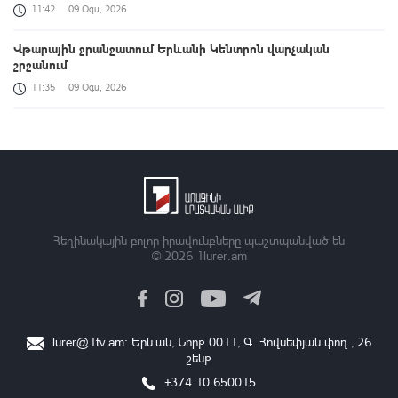
11:42
09 Օգս, 2026
Վթարային ջրանջատում Երևանի Կենտրոն վարչական
շրջանում
11:35
09 Օգս, 2026
Սևանա լճի լողափերից մեկում քաղաքացիները հեծանիվ-
նավակով հեռացել են ափից և չեն կարողացել վերադառնալ․
օգնության են հասել փրկարարները
11:32
09 Օգս, 2026
Վթարային ջրանջատում Երևանի Մալաթիա-Սեբաստիա
վարչական շրջանում
Հեղինակային բոլոր իրավունքները պաշտպանված են
© 2026
1lurer.am
10:54
09 Օգս, 2026
Հանրապետությունում ավտոճանապարհներն անցանելի են
09:10
09 Օգս, 2026
lurer@1tv.am
։ Երևան, Նորք 0011, Գ․ Հովսեփյան փող., 26
շենք
Արարատ գյուղի ամբուլատորիան հիմնանորոգվել և
վերազինվել է
+374 10 650015