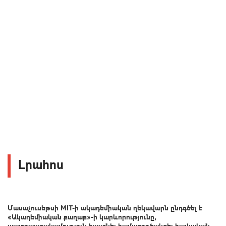
Լրահոս
Մասաչուսեթսի MIT-ի ակադեմիական ղեկավարն ընդգծել է
«Ակադեմիական քաղաք»-ի կարևորությունը,
պատրաստակամություն հայտնել համագործակցել հայկական