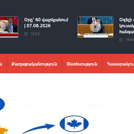
Օրը՝ 60 վայրկյանում
Օզելի 
| 07.08.2026
կուսակ
հանգան
19:23
19:4
ն
Քաղաքականություն
Տնտեսություն
Հասարակու