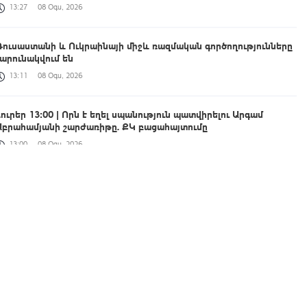
13:27
08 Օգս, 2026
Ռուսաստանի և Ուկրաինայի միջև ռազմական գործողությունները
շարունակվում են
13:11
08 Օգս, 2026
Լուրեր 13:00 | Որն է եղել սպանություն պատվիրելու Արգամ
Աբրահամյանի շարժառիթը. ՔԿ բացահայտումը
13:00
08 Օգս, 2026
Եվրոպայի մի շարք խոշոր գետերում ուժեղից մինչև ծայրահեղ
սակավաջրություն է դիտվում
12:53
08 Օգս, 2026
Տեղի է ունեցել Հայաստանի վարչապետի և Ադրբեջանի նախագահի
հեռախոսազրույցը
12:33
08 Օգս, 2026