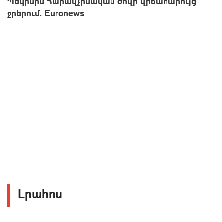
Պեկինին Հարավչինական ծովի վիճահարույց
ջրերում. Euronews
Լրահոս