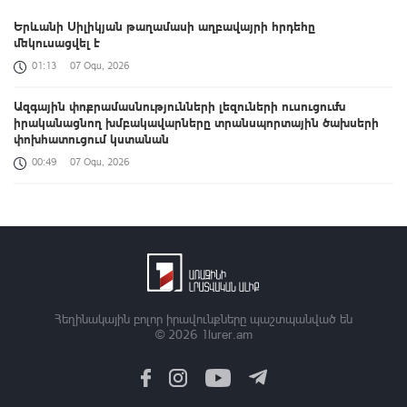
Երևանի Սիլիկյան թաղամասի աղբավայրի հրդեհը
մեկուսացվել է
01:13
07 Օգս, 2026
Ազգային փոքրամասնությունների լեզուների ուսուցումն
իրականացնող խմբակավարները տրանսպորտային ծախսերի
փոխհատուցում կստանան
00:49
07 Օգս, 2026
«Զվարթնոց»-ի հին մասնաշենքը Երևանի պատմության և
մշակույթի անշարժ հուշարձանների ցուցակից չի հանվի
00:26
07 Օգս, 2026
Բացահայտելով Հայաստանը․ Մեծ Բրիտանիայի դեսպանի
հերթական կանգառը Վայոց ձորի շքեղ Նորավանք վանական
համալիրն է
Հեղինակային բոլոր իրավունքները պաշտպանված են
© 2026
1lurer.am
00:04
07 Օգս, 2026
Իրանցիները չափազանց դժվար մարդիկ են. Վենս
23:37
06 Օգս, 2026