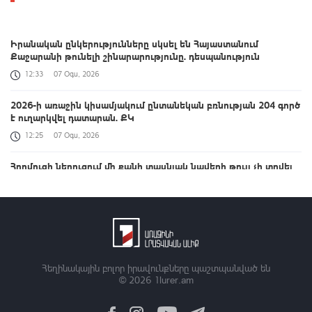
Իրանական ընկերությունները սկսել են Հայաստանում
Քաջարանի թունելի շինարարությունը. դեսպանություն
12:33
07 Օգս, 2026
2026-ի առաջին կիսամյակում ընտանեկան բռնության 204 գործ
է ուղարկվել դատարան. ՔԿ
12:25
07 Օգս, 2026
Հորմուզի նեղուցում մի քանի տասնյակ նավերի թույլ չի տրվել
նավարկել Իրանի ուղղությամբ
12:15
07 Օգս, 2026
Եկեղեցին սկսել է խառնվել ՀՀ ներքաղաքական, արտաքին
քաղաքական հարցերին. Արթուր Հովհաննիսյանի ելույթը
հանդարտ չանցավ
Հեղինակային բոլոր իրավունքները պաշտպանված են
12:07
07 Օգս, 2026
© 2026
1lurer.am
9-րդ գումարման ԱԺ առաջին նստաշրջանը | ՈՒՂԻՂ