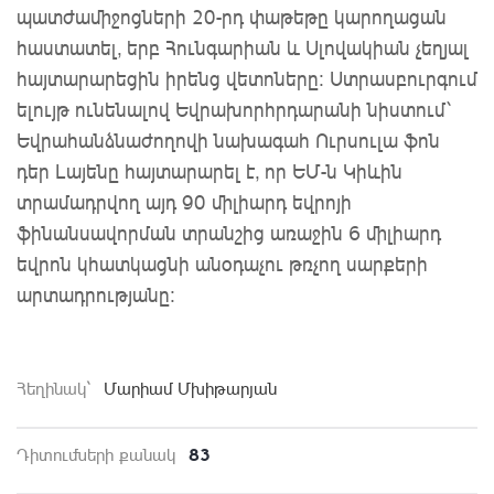
պատժամիջոցների 20-րդ փաթեթը կարողացան
հաստատել, երբ Հունգարիան և Սլովակիան չեղյալ
հայտարարեցին իրենց վետոները։ Ստրասբուրգում
ելույթ ունենալով Եվրախորհրդարանի նիստում՝
Եվրահանձնաժողովի նախագահ Ուրսուլա ֆոն
դեր Լայենը հայտարարել է, որ ԵՄ-ն Կիևին
տրամադրվող այդ 90 միլիարդ եվրոյի
ֆինանսավորման տրանշից առաջին 6 միլիարդ
եվրոն կհատկացնի անօդաչու թռչող սարքերի
արտադրությանը։
Հեղինակ`
Մարիամ Մխիթարյան
83
Դիտումների քանակ