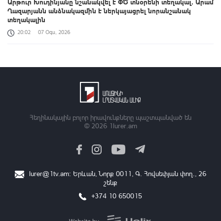
Արթուր Խուդինյանը նշանակվել է ՓԾ տնօրենի տեղակալ․ Արամ
Ղազարյանն անձնակազմին է ներկայացրել նորանշանակ
տեղակալին
20:02
07 Օգս, 2026
Վայոց ձորի քրեական ոստիկանները դանակահարության դեպք
են բացահայտել․ կատարվում է նախաքննություն
19:52
07 Օգս, 2026
Թրամփն ու Միրզիյոևը քննարկել են երկկողմ և միջազգային
հարցեր
Հեղինակային բոլոր իրավունքները պաշտպանված են
19:40
07 Օգս, 2026
© 2026
1lurer.am
ԶՈՒ ԳՇ պետը զինծառայողների հետ քննարկել է
կարգապահության բարձրացման խնդիրները
19:31
07 Օգս, 2026
lurer@1tv.am
։ Երևան, Նորք 0011, Գ․ Հովսեփյան փող., 26
շենք
Օրը՝ 60 վայրկյանում | 07.08.2026
+374 10 650015
19:23
07 Օգս, 2026
Լուսացույցի տեղադրում՝ առանց ասֆալտը վնասելու