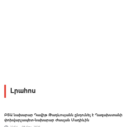
Լրահոս
ԲՏԱ նախարար Դավիթ Թադևոսյանն ընդունել է Ղազախստանի
փոխվարչապետ-նախարար Ժասլան Մադիևին
22:54
08 Օգս, 2026