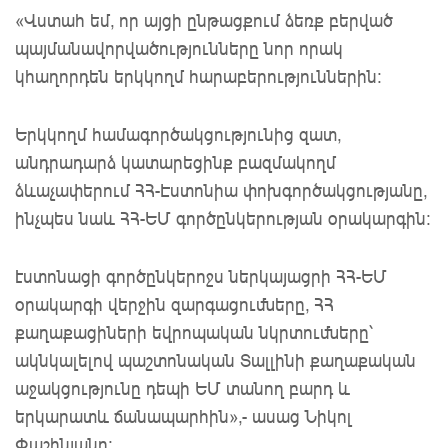
«Վստահ եմ, որ այցի ընթացքում ձեռք բերված
պայմանավորվածությունները նոր որակ
կհաղորդեն երկկողմ հարաբերություններին:
Երկկողմ համագործակցությունից զատ,
անդրադարձ կատարեցինք բազմակողմ
ձևաչափերում ՀՀ-Էստոնիա փոխգործակցությանը,
ինչպես նաև ՀՀ-ԵՄ գործընկերության օրակարգին:
էստոնացի գործընկերոջս ներկայացրի ՀՀ-ԵՄ
օրակարգի վերջին զարգացումները, ՀՀ
քաղաքացիների եվրոպական նկրտումները՝
ակնկալելով պաշտոնական Տալլինի քաղաքական
աջակցությունը դեպի ԵՄ տանող բարդ և
երկարատև ճանապարհին»,- ասաց Նիկոլ
Փաշինյանը: