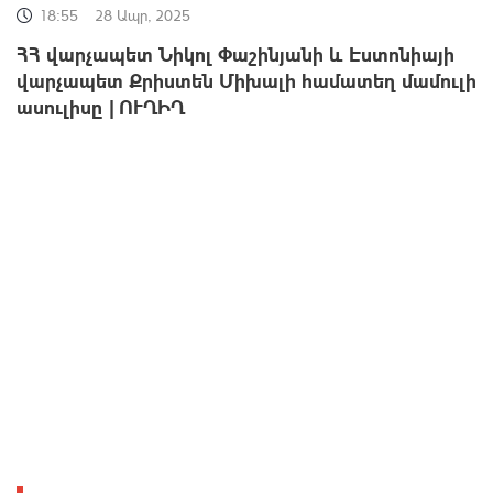
18:55
28 Ապր, 2025
ՀՀ վարչապետ Նիկոլ Փաշինյանի և Էստոնիայի
վարչապետ Քրիստեն Միխալի համատեղ մամուլի
ասուլիսը | ՈՒՂԻՂ