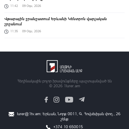
11:42
09 Օգս, 2026
Վթարային ջրանջատում Երևանի Կենտրոն վարչական
շրջանում
11:35
09 Օգս, 2026
Սևանա լճի լողափերից մեկում քաղաքացիները հեծանիվ-
նավակով հեռացել են ափից և չեն կարողացել վերադառնալ․
օգնության են հասել փրկարարները
11:32
09 Օգս, 2026
Վթարային ջրանջատում Երևանի Մալաթիա-Սեբաստիա
վարչական շրջանում
Հեղինակային բոլոր իրավունքները պաշտպանված են
© 2026
1lurer.am
10:54
09 Օգս, 2026
Հանրապետությունում ավտոճանապարհներն անցանելի են
09:10
09 Օգս, 2026
lurer@1tv.am
։ Երևան, Նորք 0011, Գ․ Հովսեփյան փող., 26
շենք
Արարատ գյուղի ամբուլատորիան հիմնանորոգվել և
վերազինվել է
+374 10 650015