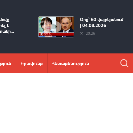
մովը
Օրը՝ 60 վայրկյանում
ել է
| 04.08.2026
անի...
20:26
2
թյուն
Իրավունք
Հետաքննություն