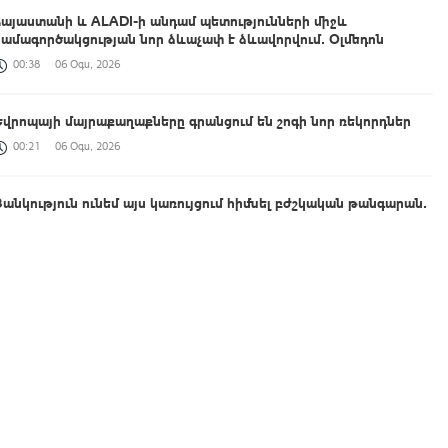
Հայաստանի և ALADI-ի անդամ պետությունների միջև
համագործակցության նոր ձևաչափ է ձևավորվում․ Օլմեդոն
00:38
06 Օգս, 2026
Եվրոպայի մայրաքաղաքները գրանցում են շոգի նոր ռեկորդներ
00:21
06 Օգս, 2026
Ցանկություն ունեմ այս կառույցում հիմնել բժշկական թանգարան․
Շիրակի մարզպետը հետևել է Գյումրու թիվ 2 պոլիկլինիկայի
հիմնանորոգման ընթացքին
00:04
06 Օգս, 2026
Արգենտինայի Պատգամավորների պալատում կազմավորվել է
Հայաստանի հետ բարեկամության խումբ
23:36
05 Օգս, 2026
Գյումրու համայնքապետարանի նկատմամբ վստահության անկման
և կառույցի անգործության հերթական փաստը՝ լուսանկարներով․