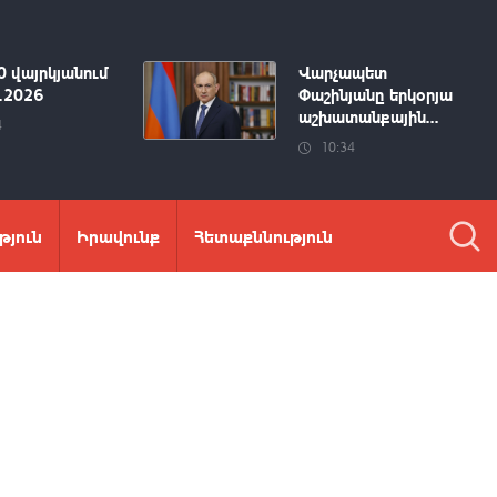
0 վայրկյանում
Վարչապետ
8.2026
Փաշինյանը երկօրյա
աշխատանքային...
4
10:34
թյուն
Իրավունք
Հետաքննություն