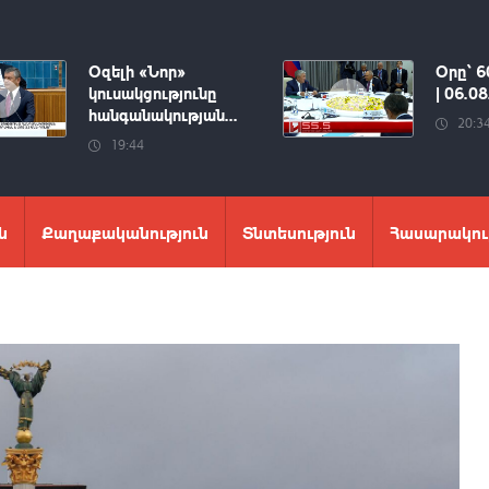
Օզելի «Նոր»
Օրը՝ 6
կուսակցությունը
| 06.0
հանգանակության...
20:3
19:44
ն
Քաղաքականություն
Տնտեսություն
Հասարակու