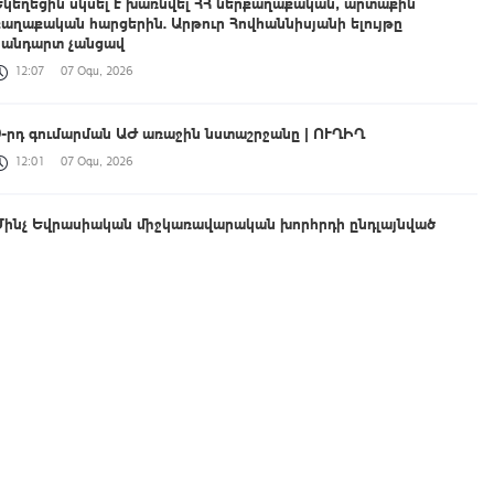
Եկեղեցին սկսել է խառնվել ՀՀ ներքաղաքական, արտաքին
քաղաքական հարցերին. Արթուր Հովհաննիսյանի ելույթը
հանդարտ չանցավ
12:07
07 Օգս, 2026
9-րդ գումարման ԱԺ առաջին նստաշրջանը | ՈՒՂԻՂ
12:01
07 Օգս, 2026
Մինչ Եվրասիական միջկառավարական խորհրդի ընդլայնված
կազմով նիստը տեղի է ունեցել վարչապետների համատեղ
տեսալուսանկարահանման արարողությունը
12:00
07 Օգս, 2026
Հանդիպում Ղրղզստանի նախագահ Սադիր Ժապարովի հետ. Նիկոլ
Փաշինյանը տեսանյութ է հրապարակել
11:56
07 Օգս, 2026
Երևանի վարչական շրջանների դատախազությունները դատարան
են ուղարկել ծանր և առանձնապես ծանր հանցագործություններով