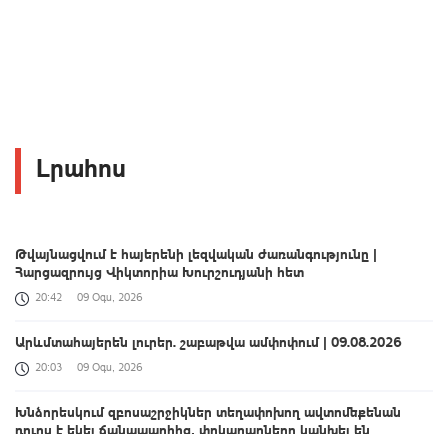
Լրահոս
Թվայնացվում է հայերենի լեզվական ժառանգությունը |
Հարցազրույց Վիկտորիա Խուրշուդյանի հետ
20:42
09 Օգս, 2026
Արևմտահայերեն լուրեր. շաբաթվա ամփոփում | 09.08.2026
20:03
09 Օգս, 2026
Խնձորեսկում զբոսաշրջիկներ տեղափոխող ավտոմեքենան
դուրս է եկել ճանապարհից․ փրկարարները կանխել են
հնարավոր ծանր հետևանքները