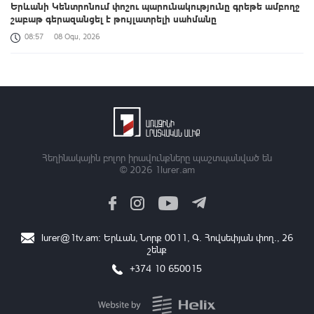
Երևանի Կենտրոնում փոշու պարունակությունը գրեթե ամբողջ
շաբաթ գերազանցել է թույլատրելի սահմանը
08:57
08 Օգս, 2026
Սևանի մակարդակը 1900.77 մետր է՝ անցած տարվա
ցուցանիշից 16 սմ-ով բարձր
08:33
08 Օգս, 2026
ՀՀ տարածքում ավտոճանապարհներն անցանելի են
08:18
08 Օգս, 2026
Հեղինակային բոլոր իրավունքները պաշտպանված են
© 2026
1lurer.am
COP17 Երևանի Կանաչ գոտու ցուցահանդեսային
տաղավարների գրանցումը մեկնարկել է
01:01
08 Օգս, 2026
lurer@1tv.am
։ Երևան, Նորք 0011, Գ․ Հովսեփյան փող., 26
Տրանսպորտային միջոցը ոչ սթափ վարելու համար կազմվել է
շենք
11 090 արձանագրություն
+374 10 650015
00:40
08 Օգս, 2026
Ներկայացվել են Ինտեգրված երկրատարածական
տեղեկատվության շրջանակի ներդրման ուղղությամբ ՀՀ-ում