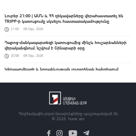
Լուրեր 21:00 | ԱՄՆ և ՀՀ ղեկավարները վերահաստատել են
TRIPP-ի կառուցումը սկսելու հաստատակամությունը
21:00
08 Օգս, 2026
Դպրոց-մանկապարտեզի կառուցումից մինչև հուշարձանների
վերականգնում. նշվում է Շինարարի օրը
20:58
08 Օգս, 2026
Կերպարվեստի և նորաձևության յուրօրինակ հանդիպում
20:49
08 Օգս, 2026
Օրը՝ 60 վայրկյանում | 08.08.2026
20:43
08 Օգս, 2026
Զելենսկին Բելգրադում հանդիպել է Վուչիչի հետ
Հեղինակային բոլոր իրավունքները պաշտպանված են
© 2026
1lurer.am
20:29
08 Օգս, 2026
Սայաթ-Նովայի փողոցում բռնկված հրդեհը մարվել է. ՆԳՆ ՓԾ