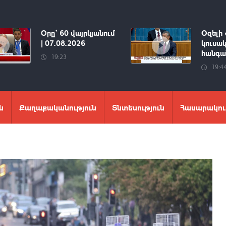
Օրը՝ 60 վայրկյանում
Օզելի 
| 07.08.2026
կուսակ
հանգան
19:23
19:4
ն
Քաղաքականություն
Տնտեսություն
Հասարակու