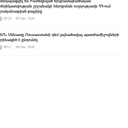
Ներկայացվել են Ինտեգրված երկրատարածական
տեղեկատվության շրջանակի ներդրման ուղղությամբ ՀՀ-ում
իրականացված քայլերը
00:33
08 Օգս, 2026
ԱՄՆ Սենատը Ռուսաստանի դեմ լայնածավալ պատժամիջոցների
օրինագիծ է ընդունել
00:21
08 Օգս, 2026
Աշխատանքը, որ միասին կատարում ենք, կյանքի հեռանկար և
միջավայր ձևավորելու մասին է․ պարգևատրումեր՝ Շինարարի
մասնագիտական օրվա առթիվ
23:42
07 Օգս, 2026
ՀՀ պատվիրակությունն աշխատանքային հանդիպում է ունեցել
UNEP-ի Էկոհամակարգերի բաժնի ներկայացուցիչների հետ
23:14
07 Օգս, 2026
Հուլիսին Հայաստան է այցելել 198,709 զբոսաշրջիկ