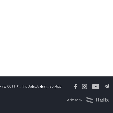
23:00
07 Օգս, 2026
ԱՄՆ էներգետիկայի դեպարտամենտի ներկայացուցիչներն այցելել
են ՀԱԵԿ
22:45
07 Օգս, 2026
ՀՀ պատմության մեջ իսկապես եղել են ամոթալի օրեր. ԱԺ
նախագահի տեղակալն արձագանքեց ընդդիմությանը
22:30
07 Օգս, 2026
Երթևեկության կազմակերպման փոփոխություն՝ Սայաթ-Նովայի
պողոտայում
22:18
07 Օգս, 2026
Նորք 0011, Գ․ Հովսեփյան փող., 26 շենք
Արևմտահայերէն լուրեր. Օգոստոս 7. 2026
22:05
07 Օգս, 2026