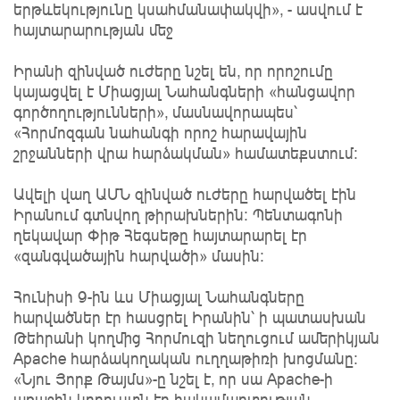
երթևեկությունը կսահմանափակվի», - ասվում է
հայտարարության մեջ
Իրանի զինված ուժերը նշել են, որ որոշումը
կայացվել է Միացյալ Նահանգների «հանցավոր
գործողությունների», մասնավորապես՝
«Հորմոզգան նահանգի որոշ հարավային
շրջանների վրա հարձակման» համատեքստում։
Ավելի վաղ ԱՄՆ զինված ուժերը հարվածել էին
Իրանում գտնվող թիրախներին։ Պենտագոնի
ղեկավար Փիթ Հեգսեթը հայտարարել էր
«զանգվածային հարվածի» մասին։
Հունիսի 9-ին ևս Միացյալ Նահանգները
հարվածներ էր հասցրել Իրանին՝ ի պատասխան
Թեհրանի կողմից Հորմուզի նեղուցում ամերիկյան
Apache հարձակողական ուղղաթիռի խոցմանը:
«Նյու Յորք Թայմս»-ը նշել է, որ սա Apache-ի
առաջին կորուստն էր հակամարտության