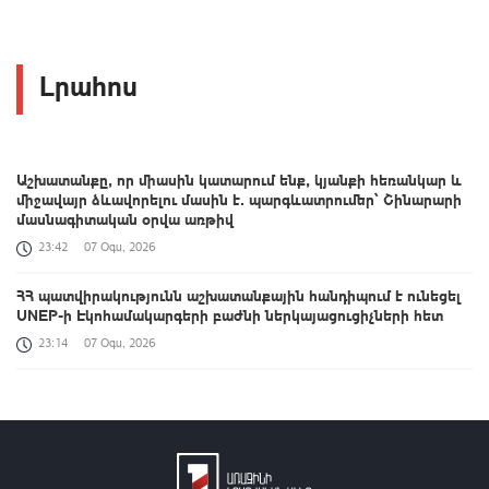
Լրահոս
Աշխատանքը, որ միասին կատարում ենք, կյանքի հեռանկար և
միջավայր ձևավորելու մասին է․ պարգևատրումեր՝ Շինարարի
մասնագիտական օրվա առթիվ
23:42
07 Օգս, 2026
ՀՀ պատվիրակությունն աշխատանքային հանդիպում է ունեցել
UNEP-ի Էկոհամակարգերի բաժնի ներկայացուցիչների հետ
23:14
07 Օգս, 2026
Հուլիսին Հայաստան է այցելել 198,709 զբոսաշրջիկ
23:00
07 Օգս, 2026
ԱՄՆ էներգետիկայի դեպարտամենտի ներկայացուցիչներն
այցելել են ՀԱԵԿ