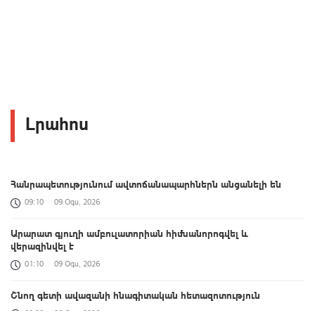
Լրահոս
Հանրապետությունում ավտոճանապարհներն անցանելի են
09:10
09 Օգս, 2026
Արարատ գյուղի ամբուլատորիան հիմնանորոգվել և
վերազինվել է
01:10
09 Օգս, 2026
Շնող գետի ավազանի հնագիտական հետազոտություն
00:39
09 Օգս, 2026