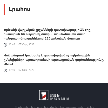
Լրահոս
Երևանի վարչական շրջանների դատախազությունները
դատարան են ուղարկել ծանր և առանձնապես ծանր
հանցագործություններով 225 քրեական վարույթ
11:48
07 Օգս, 2026
Վանաձորում կասեցվել է գազավորված ոչ ալկոհոլային
ըմպելիքների արտադրամասի արտադրական գործունեությունը.
ՍԱՏՄ
11:40
07 Օգս, 2026
ԵԱՏՄ անդամ պետությունների փոխգործակցությունը երրորդ
գործընկերների հետ չպետք է ընկալվի որպես զրոյական
գումարով խաղ․ վարչապետ
11:39
07 Օգս, 2026
Նիկոլ Փաշինյանը պատասխանել է ռուսական
Հեղինակային բոլոր իրավունքները պաշտպանված են