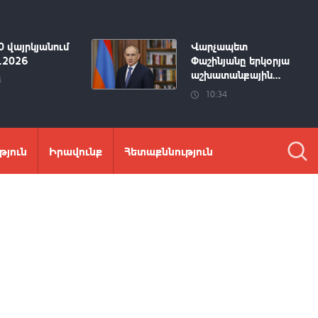
0 վայրկյանում
Վարչապետ
8.2026
Փաշինյանը երկօրյա
աշխատանքային...
4
10:34
թյուն
Իրավունք
Հետաքննություն