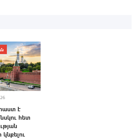
ւն
026
է
րաստ է
նսկու հետ
ւթյան
 կնքելու