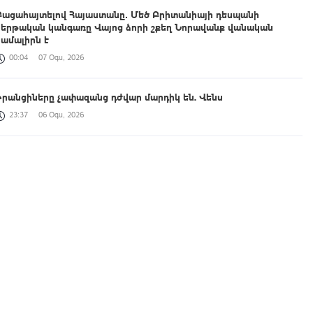
Բացահայտելով Հայաստանը․ Մեծ Բրիտանիայի դեսպանի
հերթական կանգառը Վայոց ձորի շքեղ Նորավանք վանական
համալիրն է
00:04
07 Օգս, 2026
Իրանցիները չափազանց դժվար մարդիկ են. Վենս
23:37
06 Օգս, 2026
Հայտնաբերվել է անկանոն երթևեկած օտարերկրյա
համարանիշերով «Նիվա»-ն
23:13
06 Օգս, 2026
Կառավարությունը հաստատել է 2026/2027 ուսումնական տարվա
կլինիկական օրդինատուրայի անվճար տեղերը
23:00
06 Օգս, 2026
Ինչո՞ւ էր ԱԺ-ից հեռացել և ինչու է վերադարձել, կստանա՞
պարգևավճար. հարցեր Վարդևանյանին