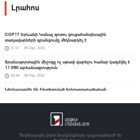
Լրահոս
COP17 Երևանի Կանաչ գոտու ցուցահանդեսային
տաղավարների գրանցումը մեկնարկել է
01:01
08 Օգս, 2026
Տրանսպորտային միջոցը ոչ սթափ վարելու համար կազմվել է
11 090 արձանագրություն
00:40
08 Օգս, 2026
Ներկայացվել են Ինտեգրված երկրատարածական
տեղեկատվության շրջանակի ներդրման ուղղությամբ ՀՀ-ում
իրականացված քայլերը
00:33
08 Օգս, 2026
ԱՄՆ Սենատը Ռուսաստանի դեմ լայնածավալ
պատժամիջոցների օրինագիծ է ընդունել
Հեղինակային բոլոր իրավունքները պաշտպանված են
00:21
08 Օգս, 2026