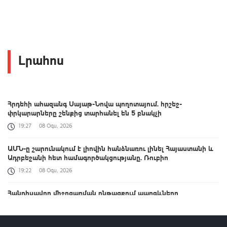
Լրահոս
Հրդեհի ահազանգ Սայաթ-Նովա պողոտայում. հրշեջ-
փրկարարները շենքից տարհանել են 5 բնակչի
19:27
08 Օգս, 2026
ԱՄՆ-ը շարունակում է լիովին հանձնառու լինել Հայաստանի և
Ադրբեջանի հետ համագործակցությանը. Ռուբիո
19:22
08 Օգս, 2026
Հանդիսավոր միջոցառման ընթացքում պարգևները
հանձնվեցին ուժային կառույցների մասնակցությամբ
բանակային խաղերի մրցանակակիրներին. Փաշինյանը
տեսանյութ է հրապարակել