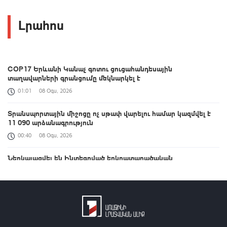
Լրահոս
COP17 Երևանի Կանաչ գոտու ցուցահանդեսային
տաղավարների գրանցումը մեկնարկել է
01:01
08 Օգս, 2026
Տրանսպորտային միջոցը ոչ սթափ վարելու համար կազմվել է
11 090 արձանագրություն
00:40
08 Օգս, 2026
Ներկայացվել են Ինտեգրված երկրատարածական
տեղեկատվության շրջանակի ներդրման ուղղությամբ ՀՀ-ում
իրականացված քայլերը
00:33
08 Օգս, 2026
ԱՄՆ Սենատը Ռուսաստանի դեմ լայնածավալ
պատժամիջոցների օրինագիծ է ընդունել