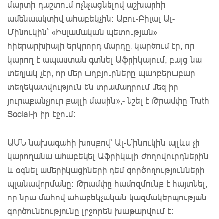
մարտի դաշտում ոչնչացնելով աշխարհի
ամենաակտիվ ահաբեկչին: Աբու-Բիլալ Ալ-
Մինուկին՝ «Իսլամական պետության»
հիերարխիայի երկրորդ մարդը, կարծում էր, որ
կարող է ապաստան գտնել Աֆրիկայում, բայց նա
տեղյակ չէր, որ մեր աղբյուրները պարբերաբար
տեղեկատվություն են տրամադրում մեզ իր
յուրաքանչյուր քայլի մասին»,- նշել է Թրամփը Truth
Social-ի իր էջում:
ԱՄՆ նախագահի խոսքով՝ Ալ-Մինուկին այլևս չի
կարողանա ահաբեկել Աֆրիկայի ժողովուրդներին
և օգնել ամերիկացիների դեմ գործողությունների
պլանավորմանը։ Թրամփը համոզմունք է հայտնել,
որ նրա մահով ահաբեկչական կազմակերպության
գործունեությունը լրջորեն խաթարվում է: