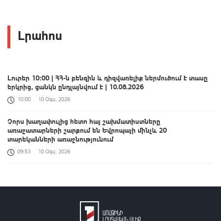
Լրահոս
Լուրեր 10:00 | ՀՀ-ն բենզին և դիզվառելիք ներմուծում է տասը
երկրից, ցանկն ընդլայնվում է | 10.08.2026
10:00
10 Օգս, 2026
Չորս խաղափուլից հետո հայ շախմատիստները
առաջատարների շարքում են Եվրոպայի մինչև 20
տարեկանների առաջնությունում
09:53
10 Օգս, 2026
Ջրափրկարարները քաղաքացուն անվնաս դուրս են բերել ափ
09:33
10 Օգս, 2026
ՆԳ նախարարը ծանոթացել է Եղեգնաձորի հրշեջ-
փրկարարական ջոկատի նոր շենքի շինաշխատանքներին