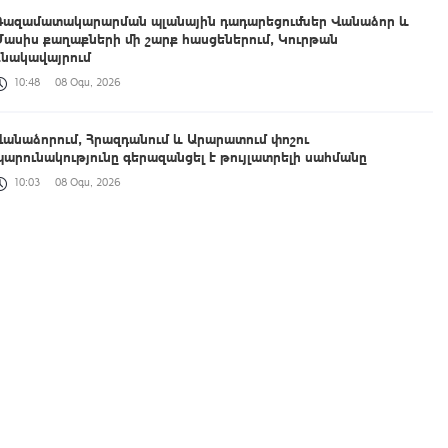
Գազամատակարարման պլանային դադարեցումներ Վանաձոր և
Մասիս քաղաքների մի շարք հասցեներում, Կուրթան
բնակավայրում
10:48
08 Օգս, 2026
Վանաձորում, Հրազդանում և Արարատում փոշու
պարունակությունը գերազանցել է թույլատրելի սահմանը
10:03
08 Օգս, 2026
Հիդրոօդերևութաբանության կենտրոնը կանխատեսել է լոլիկի,
կաղամբի և սոխի բերքատվությունը
09:27
08 Օգս, 2026
Հայաստանի և Ադրբեջանի միջև հակամարտության էջը փակված է,
խաղաղությունը հաստատված է․ Նիկոլ Փաշինյանի ուղերձը
09:08
08 Օգս, 2026
Երևանի Կենտրոնում փոշու պարունակությունը գրեթե ամբողջ