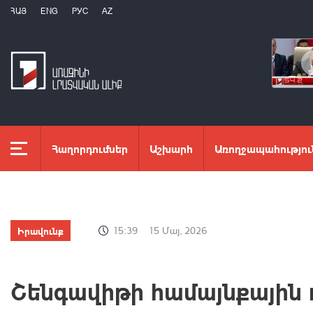
ՀԱՅ
ENG
РУС
AZ
Հաղորդումներ
Աշխարհ
Առողջապահությու
Իրավունք
15:39
15 Մայ, 2026
Շենգավիթի համայնքային