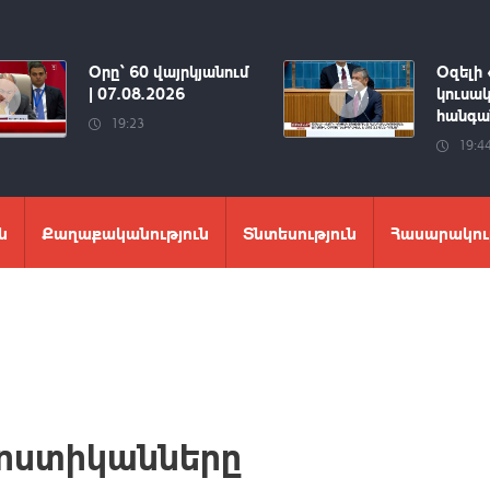
Օրը՝ 60 վայրկյանում
Օզելի 
| 07.08.2026
կուսակ
հանգան
19:23
19:4
ն
Քաղաքականություն
Տնտեսություն
Հասարակու
 ոստիկանները