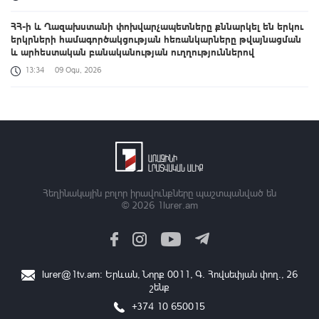
ՀՀ-ի և Ղազախստանի փոխվարչապետները քննարկել են երկու
երկրների համագործակցության հեռանկարները թվայնացման
և արհեստական բանականության ուղղություններով
13:34
09 Օգս, 2026
Դաշտավան գյուղի եկեղեցու մոտ տեղի է ունեցել ծեծկռտուք՝
քարերով, մահակներով և կռփազենքով. ՆԳՆ պարզաբանումը
13:12
09 Օգս, 2026
Արգամ Աբրահամյանը կալանավորվել է. ՔԿ
12:50
09 Օգս, 2026
Հեղինակային բոլոր իրավունքները պաշտպանված են
© 2026
1lurer.am
Ավելացել են շինարարության ոլորտից պետբյուջե վճարված
հարկային եկամուտները. Քաղաքաշինության կոմիտեի
նախագահի ուղերձը
11:42
09 Օգս, 2026
lurer@1tv.am
։ Երևան, Նորք 0011, Գ․ Հովսեփյան փող., 26
շենք
Վթարային ջրանջատում Երևանի Կենտրոն վարչական
շրջանում
+374 10 650015