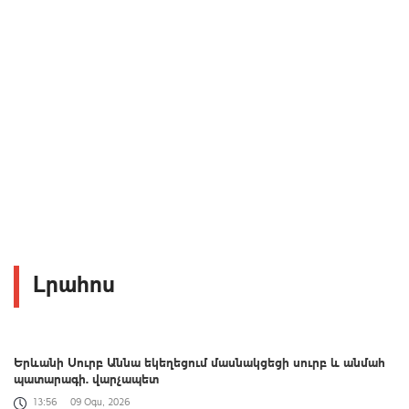
Լրահոս
Երևանի Սուրբ Աննա եկեղեցում մասնակցեցի սուրբ և անմահ
պատարագի. վարչապետ
13:56
09 Օգս, 2026