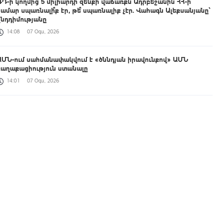
ՌԴ-ի կողմից 5 միլիարդի զենքի վաճառքն Ադրբեջանին ՀՀ-ի
համար սպառնալի՞ք էր, թե՞ սպառնալիք չէր. Վահագն Ալեքսանյանը՝
ընդդիմությանը
14:08
07 Օգս, 2026
ԱՄՆ-ում սահմանափակվում է «ծննդյան իրավունքով» ԱՄՆ
քաղաքացիություն ստանալը
14:01
07 Օգս, 2026
Ընդդիմությունը նկատել է, որ Հայաստանում կա ժողովուրդ, որը
իշխանություն կրողն է և իշխանություն ձևավորող միակ
սուբյեկտը. Սոնա Ղազարյան
13:54
07 Օգս, 2026
ՀԲ-ի և Հայաստանի տարածքային զարգացման հիմնադրամի
ներկայացուցիչների հետ քննարկվել է Զբոսաշրջության և
մարզային ենթակառուցվածքների բարելավման (TRIP) ծրագրի
ընթացքը
13:48
07 Օգս, 2026