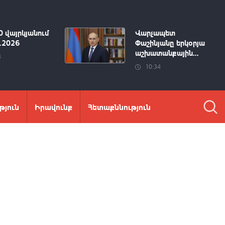
0 վայրկյանում
Վարչապետ
8.2026
Փաշինյանը երկօրյա
աշխատանքային...
4
10:34
թյուն
Իրավունք
Հետաքննություն