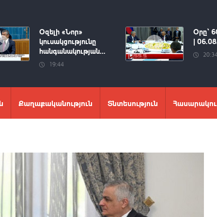
Օզելի «Նոր»
Օրը՝ 6
կուսակցությունը
| 06.0
հանգանակության...
20:3
19:44
ն
Քաղաքականություն
Տնտեսություն
Հասարակու