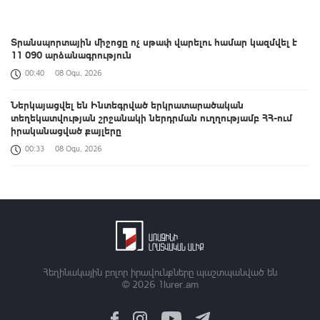
Տրանսպորտային միջոցը ոչ սթափ վարելու համար կազմվել է
11 090 արձանագրություն
00:40
08 Օգս, 2026
Ներկայացվել են Ինտեգրված երկրատարածական
տեղեկատվության շրջանակի ներդրման ուղղությամբ ՀՀ-ում
իրականացված քայլերը
00:33
08 Օգս, 2026
ԱՄՆ Սենատը Ռուսաստանի դեմ լայնածավալ
պատժամիջոցների օրինագիծ է ընդունել
00:21
08 Օգս, 2026
Աշխատանքը, որ միասին կատարում ենք, կյանքի հեռանկար և
միջավայր ձևավորելու մասին է․ պարգևատրումեր՝ Շինարարի
մասնագիտական օրվա առթիվ
Հեղինակային բոլոր իրավունքները պաշտպանված են
© 2026
1lurer.am
23:42
07 Օգս, 2026
ՀՀ պատվիրակությունն աշխատանքային հանդիպում է ունեցել