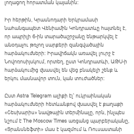
լողացող հորատման կայանին։
Իր հերթին, Կրասնոդարի Երկրամասի
նահանգապետ Վենիամին Կոնդրատևը հայտնել է,
որ ապրիլի 6-ին տարածաշրջանը ենթարկվել է
անօդաչու թռչող սարքերի զանգվածային
հարձակումների։ Իրավիճակն առավել լուրջ է
Նովոռոսիյսկում, որտեղ, ըստ Կոնդրատևի, ԱԹՍ-ի
հարձակումից վնասվել են վեց բնակելի շենք և
երկու մասնավոր տուն, կան տուժածներ։
Ըստ Astra Telegram ալիքի էլ՝ ուկրաինական
հարձակումների հետևանքով վնասվել է քաղաքի
«Շեսխարիս» նավթային տերմինալը, որն, ինչպես
նշում է The Moscow Times առցանց պարբերականը,
«Տրանսնեֆտի» մաս է կազմում և Ռուսաստանի