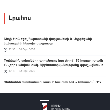
Լրահոս
Տեղի է ունեցել Հայաստանի վարչապետի և Ադրբեջանի
նախագահի հեռախոսազրույցը
12:33
08 Օգս, 2026
Բանկային տվյալները գողանալու նոր փորձ՝ 15 հազար դրամի
«նվերի» անվան տակ. Կիբեռոստիկանությունը զգուշացնում է
12:19
08 Օգս, 2026
Զելենսկին շնորհակալություն է հայտնել ԱՄՆ Սենատին՝ ՌԴ
դեմ պատժամիջոցների փաթեթին հավանություն տալու համար
12:09
08 Օգս, 2026
Ես չեմ մոռանում ՀԴՄ կտրոնի մասին. վարչապետ
11:53
08 Օգս, 2026