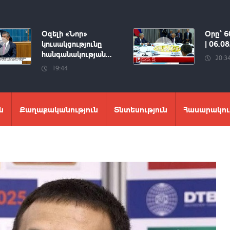
Օզելի «Նոր»
Օրը՝ 6
կուսակցությունը
| 06.0
հանգանակության...
20:3
19:44
ն
Քաղաքականություն
Տնտեսություն
Հասարակու