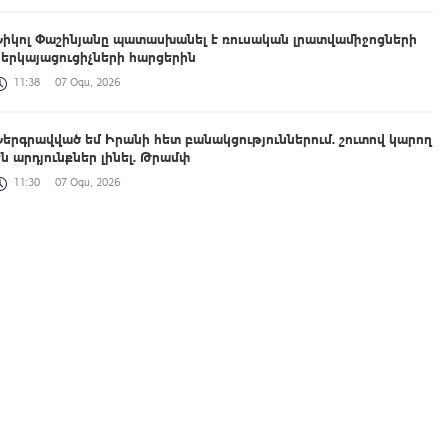
Նիկոլ Փաշինյանը պատասխանել է ռուսական լրատվամիջոցների
ներկայացուցիչների հարցերին
11:38
07 Օգս, 2026
Ներգրավված եմ Իրանի հետ բանակցություններում. շուտով կարող
են արդյունքներ լինել. Թրամփ
11:30
07 Օգս, 2026
Եվրասիական տնտեսական միությունը չպետք է դիտարկվի որպես
սահմանափակումների տարածք. Փաշինյան
11:21
07 Օգս, 2026
ՆԳՆ ոստիկանության Երևանի գնդի պարեկները հայտնաբերել են
մոտոցիկլետների շահագործման խախտումներ
11:08
07 Օգս, 2026
Կասեցվել է «Սևան-Անուշ» գազավորված ըմպելիքների