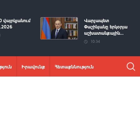
0 վայրկյանում
Վարչապետ
8.2026
Փաշինյանը երկօրյա
աշխատանքային...
4
10:34
թյուն
Իրավունք
Հետաքննություն