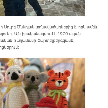
 Սուրբ Ծննդյան տոնավաճառներից է, որն ամեն
թյունը։ Այն իրականացվում է 1970-ական
մական թաղամասի Շպիտելբերգգասե,
ցներում:
է