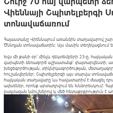
Շուրջ 70 հայ վարպետի ձ
Վիեննայի Շպիտելբերգի Ս
տոնավաճառում
Հայաստանը Վիեննայում առանձին տաղավարով շարո
Ծննդյան տոնավաճառին։ Այս մասին տեղեկացնում ե
Եվս մի քանի օր` մինչև դեկտեմբերի 23-ը, հայկակա
վարպետի ձեռագործ աշխատանք՝ փայտարվեստի, աս
խեցեգործության, տիկնիկագործության, մետաղագոր
հուշանվերներ: Շպիտելբերգի այս տարվա տոնավաճ
հայկական տաղավարը ևս հավատարիմ է մնացել դրա
ափսեներ, որոնք արտադրվում են Խնձորեսկում։ Հ
բազմազան նմուշներով և մեծ հետաքրքրություն է առ