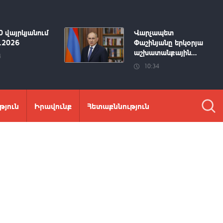
0 վայրկյանում
Վարչապետ
8.2026
Փաշինյանը երկօրյա
աշխատանքային...
4
10:34
թյուն
Իրավունք
Հետաքննություն