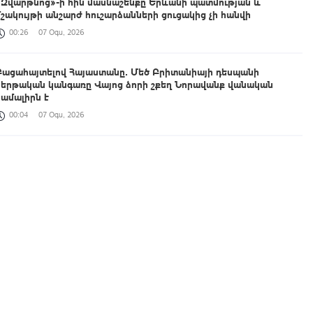
«Զվարթնոց»-ի հին մասնաշենքը Երևանի պատմության և
մշակույթի անշարժ հուշարձանների ցուցակից չի հանվի
00:26
07 Օգս, 2026
Բացահայտելով Հայաստանը․ Մեծ Բրիտանիայի դեսպանի
հերթական կանգառը Վայոց ձորի շքեղ Նորավանք վանական
համալիրն է
00:04
07 Օգս, 2026
Իրանցիները չափազանց դժվար մարդիկ են. Վենս
23:37
06 Օգս, 2026
Հայտնաբերվել է անկանոն երթևեկած օտարերկրյա
համարանիշերով «Նիվա»-ն
23:13
06 Օգս, 2026
Կառավարությունը հաստատել է 2026/2027 ուսումնական տարվա
կլինիկական օրդինատուրայի անվճար տեղերը
23:00
06 Օգս, 2026