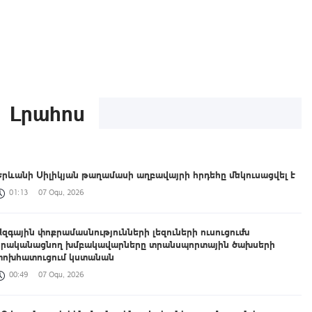
Լրահոս
Երևանի Սիլիկյան թաղամասի աղբավայրի հրդեհը մեկուսացվել է
01:13
07 Օգս, 2026
Ազգային փոքրամասնությունների լեզուների ուսուցումն
իրականացնող խմբակավարները տրանսպորտային ծախսերի
փոխհատուցում կստանան
00:49
07 Օգս, 2026