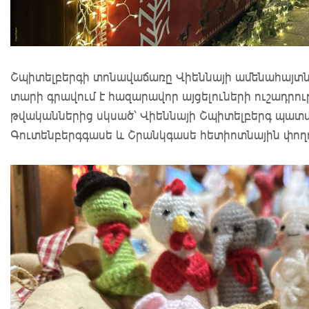
Շպիտելբերգի տոնավաճառը Վիեննայի ամենահայտնի
տարի գրավում է հազարավոր այցելուների ուշադրու
թվականներից սկսած՝ Վիեննայի Շպիտելբերգ պատ
Գուտենբերգգասե և Շրանկգասե հետիոտնային փողո