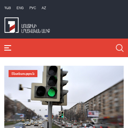
ՀԱՅ
ENG
РУС
AZ
Տնտեսություն