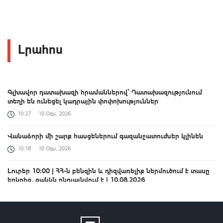
Լրահոս
Գլխավոր դատախազի հրամաններով` Դատախազությունում
տեղի են ունեցել կադրային փոփոխություններ
10:27
10 Օգս, 2026
Վանաձորի մի շարք հասցեներում գազանջատումներ կլինեն
10:18
10 Օգս, 2026
Լուրեր 10:00 | ՀՀ-ն բենզին և դիզվառելիք ներմուծում է տասը
երկրից, ցանկն ընդլայնվում է | 10.08.2026
10:00
10 Օգս, 2026
Չորս խաղափուլից հետո հայ շախմատիստները
առաջատարների շարքում են Եվրոպայի մինչև 20