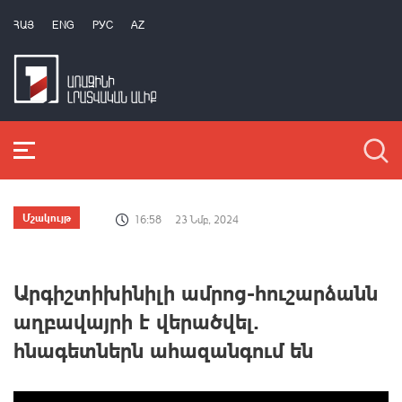
ՀԱՅ
ENG
РУС
AZ
Մշակույթ
16:58
23 Նմբ, 2024
Արգիշտիխինիլի ամրոց-հուշարձանն
աղբավայրի է վերածվել.
հնագետներն ահազանգում են