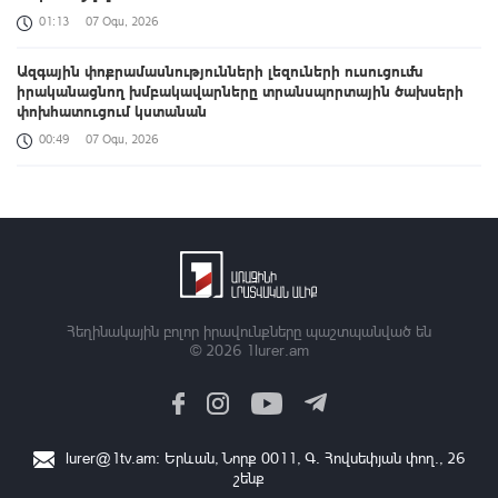
01:13
07 Օգս, 2026
Ազգային փոքրամասնությունների լեզուների ուսուցումն
իրականացնող խմբակավարները տրանսպորտային ծախսերի
փոխհատուցում կստանան
00:49
07 Օգս, 2026
«Զվարթնոց»-ի հին մասնաշենքը Երևանի պատմության և
մշակույթի անշարժ հուշարձանների ցուցակից չի հանվի
00:26
07 Օգս, 2026
Բացահայտելով Հայաստանը․ Մեծ Բրիտանիայի դեսպանի
հերթական կանգառը Վայոց ձորի շքեղ Նորավանք վանական
համալիրն է
Հեղինակային բոլոր իրավունքները պաշտպանված են
© 2026
1lurer.am
00:04
07 Օգս, 2026
Իրանցիները չափազանց դժվար մարդիկ են. Վենս
23:37
06 Օգս, 2026
lurer@1tv.am
։ Երևան, Նորք 0011, Գ․ Հովսեփյան փող., 26
շենք
Հայտնաբերվել է անկանոն երթևեկած օտարերկրյա